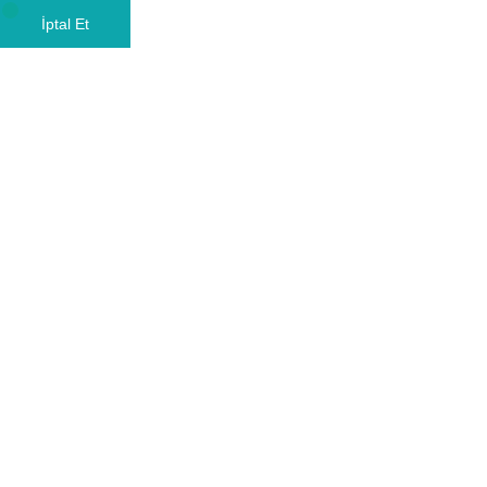
İptal Et
Home
Aşılama Hizmetleri
Aşılama Hizmetleri